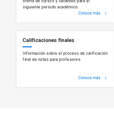
oferta de cursos y vacantes para el
siguiente periodo académico.
Conoce más
keyboard_arrow_right
Calificaciones finales
Información sobre el proceso de calificación
final de notas para profesores.
Conoce más
keyboard_arrow_right