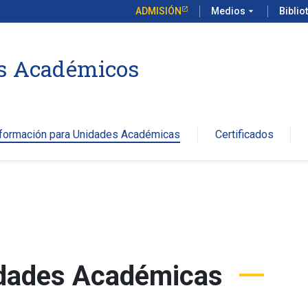
ADMISIÓN
Medios
arrow_drop_down
Biblio
os Académicos
nformación para Unidades Académicas
Certificados
idades Académicas