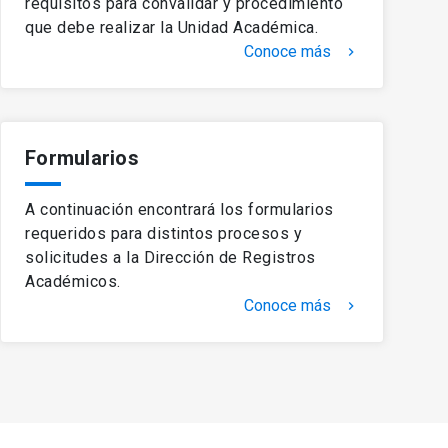
requisitos para convalidar y procedimiento
que debe realizar la Unidad Académica.
Conoce más
keyboard_arrow_right
Formularios
A continuación encontrará los formularios
requeridos para distintos procesos y
solicitudes a la Dirección de Registros
Académicos.
Conoce más
keyboard_arrow_right