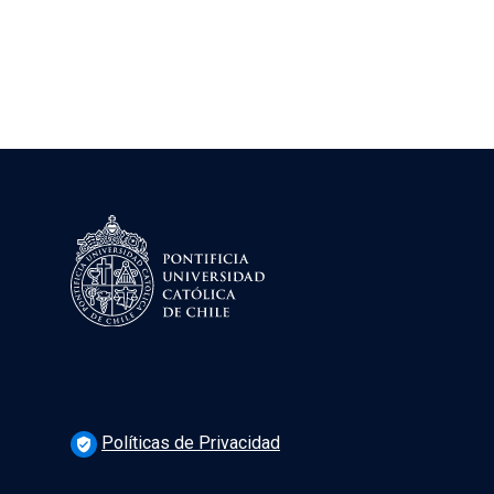
Políticas de Privacidad
verified_user