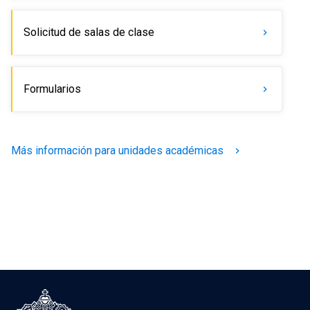
Solicitud de salas de clase
keyboard_arrow_right
Formularios
keyboard_arrow_right
Más información para unidades académicas
keyboard_arrow_right