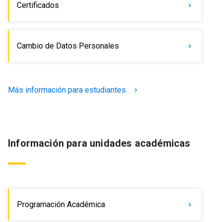
Certificados
keyboard_arrow_right
Cambio de Datos Personales
keyboard_arrow_right
Más información para estudiantes
keyboard_arrow_right
Información para unidades académicas
Programación Académica
keyboard_arrow_right