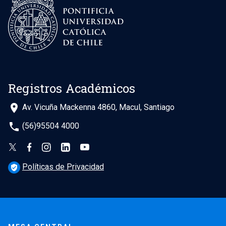
Registros Académicos
place
Av. Vicuña Mackenna 4860, Macul, Santiago
phone
(56)95504 4000
Políticas de Privacidad
verified_user