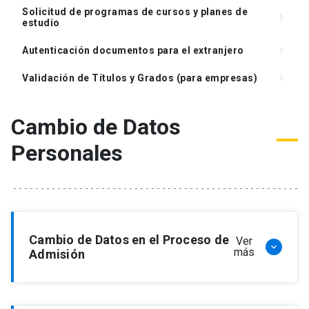
Solicitud de programas de cursos y planes de
keyboard_arrow_right
estudio
Autenticación documentos para el extranjero
keyboard_arrow_right
Validación de Títulos y Grados (para empresas)
keyboard_arrow_right
Cambio de Datos
Personales
Cambio de Datos en el Proceso de
Ver
keyboard_arrow_down
más
Admisión
Si es novato y necesita corregir o completar