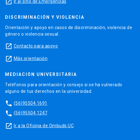
launch
Ir al sitio de Emergencias
DISCRIMINACIÓN Y VIOLENCIA
Orientación y apoyo en casos de discriminación, violencia de
género o violencia sexual.
launch
Contacto para apoyo
launch
Más orientación
MEDIACIÓN UNIVERSITARIA
Teléfonos para orientación y consejo si se ha vulnerado
alguno de tus derechos en la universidad.
phone
(56)95504 1691
phone
(56)95504 1247
launch
Ir a la Oficina de Ombuds UC