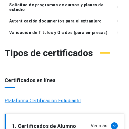
Solicitud de programas de cursos y planes de
keyboard_arrow_right
estudio
Autenticación documentos para el extranjero
keyboard_arrow_right
Validación de Títulos y Grados (para empresas)
keyboard_arrow_right
Tipos de certificados
Certificados en línea
Plataforma Certificación Estudiantil
1. Certificados de Alumno
Ver más
keyboard_arrow_down