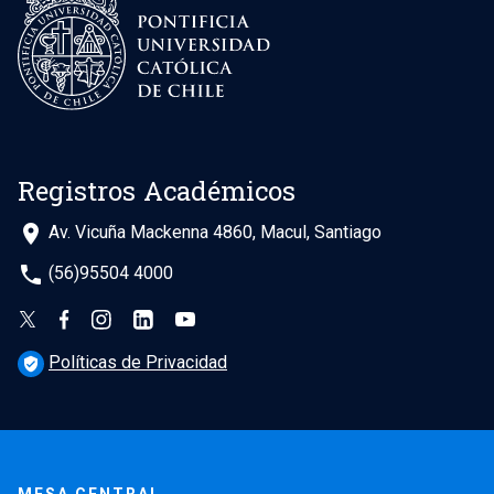
Registros Académicos
place
Av. Vicuña Mackenna 4860, Macul, Santiago
phone
(56)95504 4000
Políticas de Privacidad
verified_user
MESA CENTRAL