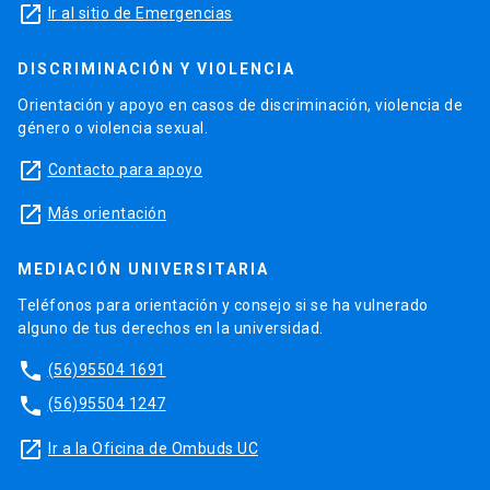
launch
Ir al sitio de Emergencias
DISCRIMINACIÓN Y VIOLENCIA
Orientación y apoyo en casos de discriminación, violencia de
género o violencia sexual.
launch
Contacto para apoyo
launch
Más orientación
MEDIACIÓN UNIVERSITARIA
Teléfonos para orientación y consejo si se ha vulnerado
alguno de tus derechos en la universidad.
phone
(56)95504 1691
phone
(56)95504 1247
launch
Ir a la Oficina de Ombuds UC