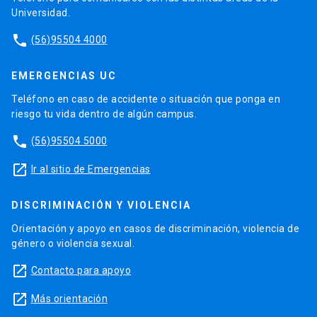
oportunidades ramos específicos de su
Universidad.
programa definidos por la Unidad Académica
phone
(56)95504 4000
en acuerdo con la Vicerrectoría Académica.
Las alertas serán informadas desde la Dirección
EMERGENCIAS UC
de Registros Académicos a los estudiantes y sus
Teléfono en caso de accidente o situación que ponga en
Unidades Académicas según el Calendario de
riesgo tu vida dentro de algún campus.
Actividades Académicas y Estudiantiles y se
phone
(56)95504 5000
registrarán en los sistemas de información de la
Universidad.
launch
Ir al sitio de Emergencias
Dentro de la alerta se informará al estudiante el
DISCRIMINACIÓN Y VIOLENCIA
nombre del Consejero Académico de su Unidad
en caso que quiera contactarlo.
Orientación y apoyo en casos de discriminación, violencia de
género o violencia sexual.
Cada tres (3) alertas académicas que un
launch
Contacto para apoyo
estudiante acumule pasará a revisión de su
permanencia según lo establecido en el artículo
launch
Más orientación
32º del mencionado Reglamento.