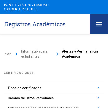
Registros Académicos
Información para
Alertas y Permanencia
keyboard_arrow_right
keyboard_arrow_right
Inicio
estudiantes
Académica
CERTIFICACIONES
keyboard_arrow_right
Tipos de certificados
keyboard_arrow_right
Cambio de Datos Personales