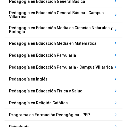
keyboard_arrow_right
Pedagogía en Educación General Básica
Pedagogía en Educación General Básica - Campus
keyboard_arrow_right
Villarrica
Pedagogía en Educación Media en Ciencias Naturales y
keyboard_arrow_right
Biología
keyboard_arrow_right
Pedagogía en Educación Media en Matemática
keyboard_arrow_right
Pedagogía en Educación Parvularia
keyboard_arrow_right
Pedagogía en Educación Parvularia - Campus Villarrica
keyboard_arrow_right
Pedagogía en Inglés
keyboard_arrow_right
Pedagogía en Educación Física y Salud
keyboard_arrow_right
Pedagogía en Religión Católica
keyboard_arrow_right
Programa en Formación Pedagógica - PFP
keyboard_arrow_right
Psicología