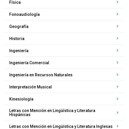
keyboard_arrow_right
Física
keyboard_arrow_right
Fonoaudiología
keyboard_arrow_right
Geografía
keyboard_arrow_right
Historia
keyboard_arrow_right
Ingeniería
keyboard_arrow_right
Ingeniería Comercial
keyboard_arrow_right
Ingeniería en Recursos Naturales
keyboard_arrow_right
Interpretación Musical
keyboard_arrow_right
Kinesiología
Letras con Mención en Lingüística y Literatura
keyboard_arrow_right
Hispánicas
keyboard_arrow_right
Letras con Mención en Lingüística y Literatura Inglesas