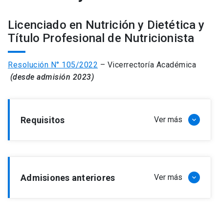
Licenciado en Nutrición y Dietética y
Título Profesional de Nutricionista
Resolución N° 105/2022
– Vicerrectoría Académica
(desde admisión 2023)
Requisitos
Ver más
keyboard_arrow_down
a) Obtención del grado académico de
Bachiller
Admisiones anteriores
Ver más
keyboard_arrow_down
Aprobar un total de 200 créditos UC incluyendo
los cursos mencionados en el Resuelvo 3º de la
presente resolución.
Resolución N° 146/2015
– Vicerrectoría
b) Obtención del grado académico de