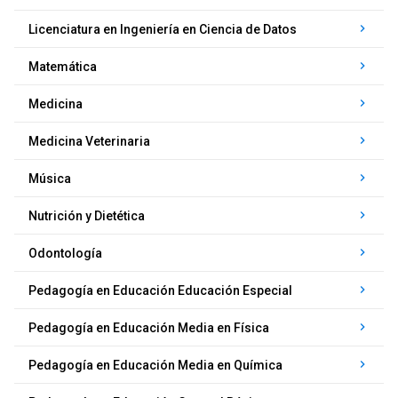
keyboard_arrow_right
Licenciatura en Ingeniería en Ciencia de Datos
keyboard_arrow_right
Matemática
keyboard_arrow_right
Medicina
keyboard_arrow_right
Medicina Veterinaria
keyboard_arrow_right
Música
keyboard_arrow_right
Nutrición y Dietética
keyboard_arrow_right
Odontología
keyboard_arrow_right
Pedagogía en Educación Educación Especial
keyboard_arrow_right
Pedagogía en Educación Media en Física
keyboard_arrow_right
Pedagogía en Educación Media en Química