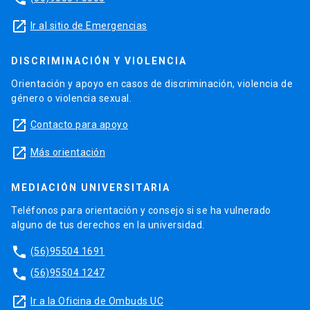
launch
Ir al sitio de Emergencias
DISCRIMINACIÓN Y VIOLENCIA
Orientación y apoyo en casos de discriminación, violencia de
género o violencia sexual.
launch
Contacto para apoyo
launch
Más orientación
MEDIACIÓN UNIVERSITARIA
Teléfonos para orientación y consejo si se ha vulnerado
alguno de tus derechos en la universidad.
phone
(56)95504 1691
phone
(56)95504 1247
launch
Ir a la Oficina de Ombuds UC