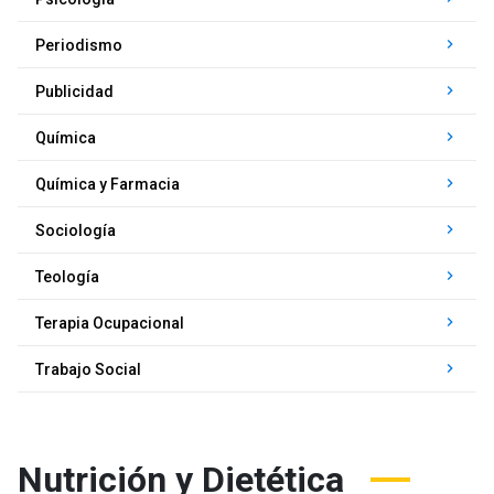
keyboard_arrow_right
Periodismo
keyboard_arrow_right
Publicidad
keyboard_arrow_right
Química
keyboard_arrow_right
Química y Farmacia
keyboard_arrow_right
Sociología
keyboard_arrow_right
Teología
keyboard_arrow_right
Terapia Ocupacional
keyboard_arrow_right
Trabajo Social
Nutrición y Dietética