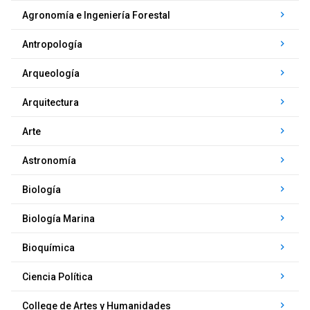
keyboard_arrow_right
Agronomía e Ingeniería Forestal
keyboard_arrow_right
Antropología
keyboard_arrow_right
Arqueología
keyboard_arrow_right
Arquitectura
keyboard_arrow_right
Arte
keyboard_arrow_right
Astronomía
keyboard_arrow_right
Biología
keyboard_arrow_right
Biología Marina
keyboard_arrow_right
Bioquímica
keyboard_arrow_right
Ciencia Política
keyboard_arrow_right
College de Artes y Humanidades