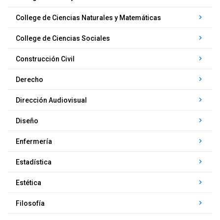
keyboard_arrow_right
College de Ciencias Naturales y Matemáticas
keyboard_arrow_right
College de Ciencias Sociales
keyboard_arrow_right
Construcción Civil
keyboard_arrow_right
Derecho
keyboard_arrow_right
Dirección Audiovisual
keyboard_arrow_right
Diseño
keyboard_arrow_right
Enfermería
keyboard_arrow_right
Estadística
keyboard_arrow_right
Estética
keyboard_arrow_right
Filosofía