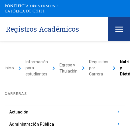
Registros Académicos
Información
Requisitos
Nutri
Egreso y
keyboard_arrow_right
keyboard_arrow_right
keyboard_arrow_right
keyboard_arrow_right
Inicio
para
por
y
Titulación
estudiantes
Carrera
Dieté
CARRERAS
keyboard_arrow_right
Actuación
keyboard_arrow_right
Administración Pública