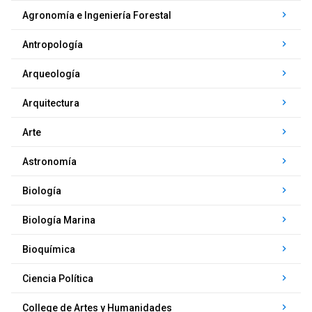
keyboard_arrow_right
Agronomía e Ingeniería Forestal
keyboard_arrow_right
Antropología
keyboard_arrow_right
Arqueología
keyboard_arrow_right
Arquitectura
keyboard_arrow_right
Arte
keyboard_arrow_right
Astronomía
keyboard_arrow_right
Biología
keyboard_arrow_right
Biología Marina
keyboard_arrow_right
Bioquímica
keyboard_arrow_right
Ciencia Política
keyboard_arrow_right
College de Artes y Humanidades