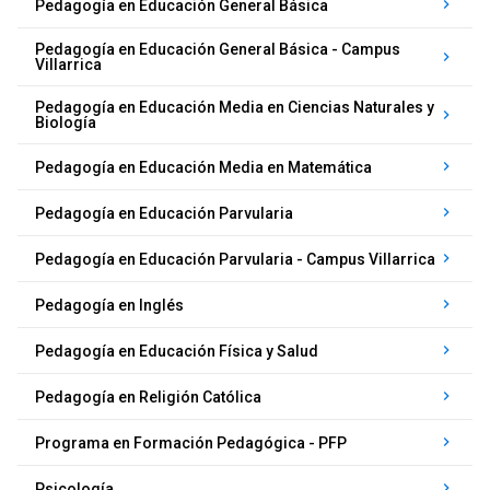
keyboard_arrow_right
Pedagogía en Educación General Básica
Pedagogía en Educación General Básica - Campus
keyboard_arrow_right
Villarrica
Pedagogía en Educación Media en Ciencias Naturales y
keyboard_arrow_right
Biología
keyboard_arrow_right
Pedagogía en Educación Media en Matemática
keyboard_arrow_right
Pedagogía en Educación Parvularia
keyboard_arrow_right
Pedagogía en Educación Parvularia - Campus Villarrica
keyboard_arrow_right
Pedagogía en Inglés
keyboard_arrow_right
Pedagogía en Educación Física y Salud
keyboard_arrow_right
Pedagogía en Religión Católica
keyboard_arrow_right
Programa en Formación Pedagógica - PFP
keyboard_arrow_right
Psicología