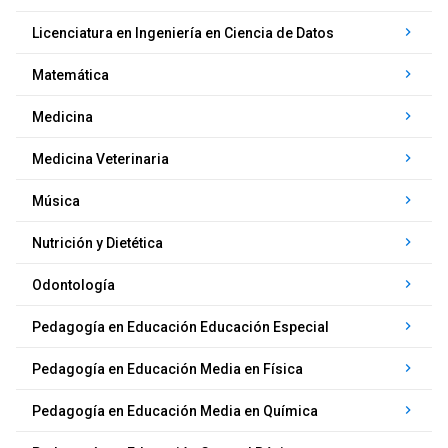
keyboard_arrow_right
Licenciatura en Ingeniería en Ciencia de Datos
keyboard_arrow_right
Matemática
keyboard_arrow_right
Medicina
keyboard_arrow_right
Medicina Veterinaria
keyboard_arrow_right
Música
keyboard_arrow_right
Nutrición y Dietética
keyboard_arrow_right
Odontología
keyboard_arrow_right
Pedagogía en Educación Educación Especial
keyboard_arrow_right
Pedagogía en Educación Media en Física
keyboard_arrow_right
Pedagogía en Educación Media en Química