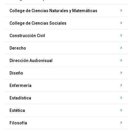
keyboard_arrow_right
College de Ciencias Naturales y Matemáticas
keyboard_arrow_right
College de Ciencias Sociales
keyboard_arrow_right
Construcción Civil
keyboard_arrow_right
Derecho
keyboard_arrow_right
Dirección Audiovisual
keyboard_arrow_right
Diseño
keyboard_arrow_right
Enfermería
keyboard_arrow_right
Estadística
keyboard_arrow_right
Estética
keyboard_arrow_right
Filosofía