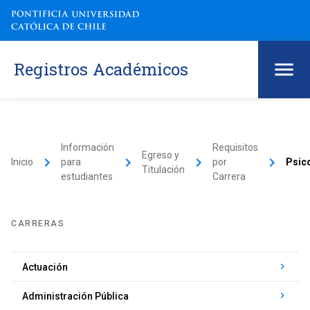
Registros Académicos
Información
Requisitos
Egreso y
keyboard_arrow_right
keyboard_arrow_right
keyboard_arrow_right
keyboard_arrow_right
Inicio
para
por
Psic
Titulación
estudiantes
Carrera
CARRERAS
keyboard_arrow_right
Actuación
keyboard_arrow_right
Administración Pública