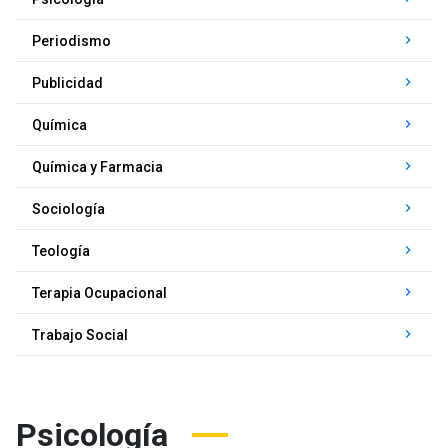
keyboard_arrow_right
Periodismo
keyboard_arrow_right
Publicidad
keyboard_arrow_right
Química
keyboard_arrow_right
Química y Farmacia
keyboard_arrow_right
Sociología
keyboard_arrow_right
Teología
keyboard_arrow_right
Terapia Ocupacional
keyboard_arrow_right
Trabajo Social
Psicología