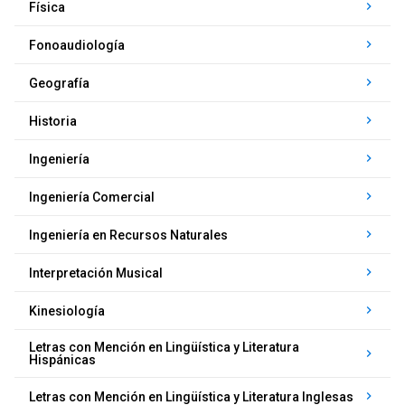
keyboard_arrow_right
Física
keyboard_arrow_right
Fonoaudiología
keyboard_arrow_right
Geografía
keyboard_arrow_right
Historia
keyboard_arrow_right
Ingeniería
keyboard_arrow_right
Ingeniería Comercial
keyboard_arrow_right
Ingeniería en Recursos Naturales
keyboard_arrow_right
Interpretación Musical
keyboard_arrow_right
Kinesiología
Letras con Mención en Lingüística y Literatura
keyboard_arrow_right
Hispánicas
keyboard_arrow_right
Letras con Mención en Lingüística y Literatura Inglesas