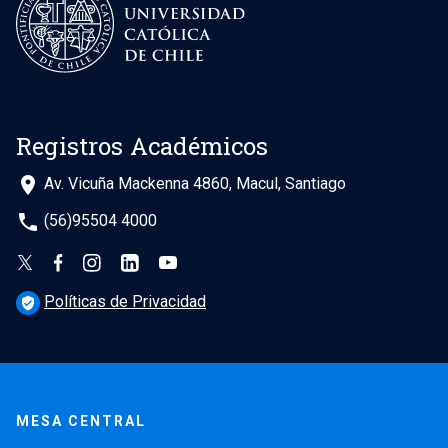
será formalizado al inicio del año siguiente.
optar por alguna de las dos modalidades:
Registros Académicos
place
Av. Vicuña Mackenna 4860, Macul, Santiago
phone
(56)95504 4000
Políticas de Privacidad
verified_user
MESA CENTRAL