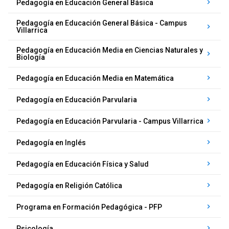
keyboard_arrow_right
Pedagogía en Educación General Básica
Pedagogía en Educación General Básica - Campus
keyboard_arrow_right
Villarrica
Pedagogía en Educación Media en Ciencias Naturales y
keyboard_arrow_right
Biología
keyboard_arrow_right
Pedagogía en Educación Media en Matemática
keyboard_arrow_right
Pedagogía en Educación Parvularia
keyboard_arrow_right
Pedagogía en Educación Parvularia - Campus Villarrica
keyboard_arrow_right
Pedagogía en Inglés
keyboard_arrow_right
Pedagogía en Educación Física y Salud
keyboard_arrow_right
Pedagogía en Religión Católica
keyboard_arrow_right
Programa en Formación Pedagógica - PFP
keyboard_arrow_right
Psicología