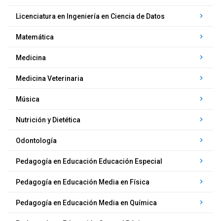
keyboard_arrow_right
Licenciatura en Ingeniería en Ciencia de Datos
keyboard_arrow_right
Matemática
keyboard_arrow_right
Medicina
keyboard_arrow_right
Medicina Veterinaria
keyboard_arrow_right
Música
keyboard_arrow_right
Nutrición y Dietética
keyboard_arrow_right
Odontología
keyboard_arrow_right
Pedagogía en Educación Educación Especial
keyboard_arrow_right
Pedagogía en Educación Media en Física
keyboard_arrow_right
Pedagogía en Educación Media en Química