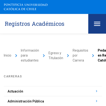
Registros Académicos
Información
Requisitos
Peda
Egreso y
keyboard_arrow_right
keyboard_arrow_right
keyboard_arrow_right
keyboard_arrow_right
Inicio
para
por
en Re
Titulación
estudiantes
Carrera
Catól
CARRERAS
keyboard_arrow_right
Actuación
keyboard_arrow_right
Administración Pública