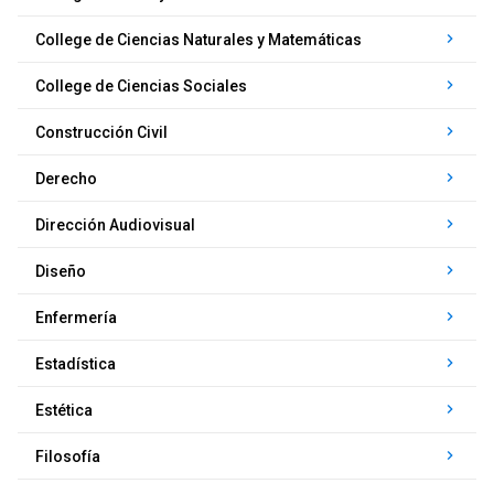
keyboard_arrow_right
College de Ciencias Naturales y Matemáticas
keyboard_arrow_right
College de Ciencias Sociales
keyboard_arrow_right
Construcción Civil
keyboard_arrow_right
Derecho
keyboard_arrow_right
Dirección Audiovisual
keyboard_arrow_right
Diseño
keyboard_arrow_right
Enfermería
keyboard_arrow_right
Estadística
keyboard_arrow_right
Estética
keyboard_arrow_right
Filosofía