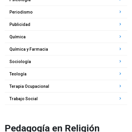
keyboard_arrow_right
Periodismo
keyboard_arrow_right
Publicidad
keyboard_arrow_right
Química
keyboard_arrow_right
Química y Farmacia
keyboard_arrow_right
Sociología
keyboard_arrow_right
Teología
keyboard_arrow_right
Terapia Ocupacional
keyboard_arrow_right
Trabajo Social
Pedagogía en Religión