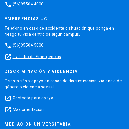
phone
(56)95504 4000
OPTATIVOS DE PROFUNDIZACIÓN 20
PRÁCTICA PROFESIONAL II 20
EMERGENCIAS UC
– Práctica Profesional II en Educación Básica
(EDU006R) o
Teléfono en caso de accidente o situación que ponga en
– Práctica Profesional II en Educación Media
riesgo tu vida dentro de algún campus.
(EDU011R)
phone
(56)95504 5000
Por último, y cumpliendo con los requisitos
establecidos por la Ley 20.903, que creó el
launch
Ir al sitio de Emergencias
Sistema de Desarrollo Profesional Docente,
para obtener el título profesional, los
DISCRIMINACIÓN Y VIOLENCIA
estudiantes deben rendir la Evaluación Nacional
Orientación y apoyo en casos de discriminación, violencia de
Diagnóstica para la Formación Inicial de
género o violencia sexual.
Profesores, dentro de los 12 meses anteriores
a su egreso, lo cual deberá ser certificado
launch
Contacto para apoyo
mediante información oficial del CPEIP.
launch
Más orientación
MEDIACIÓN UNIVERSITARIA