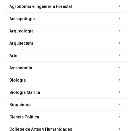
keyboard_arrow_right
Agronomía e Ingeniería Forestal
keyboard_arrow_right
Antropología
keyboard_arrow_right
Arqueología
keyboard_arrow_right
Arquitectura
keyboard_arrow_right
Arte
keyboard_arrow_right
Astronomía
keyboard_arrow_right
Biología
keyboard_arrow_right
Biología Marina
keyboard_arrow_right
Bioquímica
keyboard_arrow_right
Ciencia Política
keyboard_arrow_right
College de Artes y Humanidades