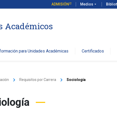
ADMISIÓN
Medios
arrow_drop_down
Biblio
os Académicos
nformación para Unidades Académicas
Certificados
keyboard_arrow_right
keyboard_arrow_right
lación
Requisitos por Carrera
Sociología
iología