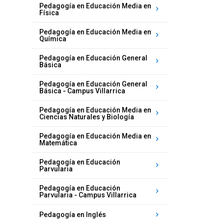
Pedagogía en Educación Media en
keyboard_arrow_right
Física
Pedagogía en Educación Media en
keyboard_arrow_right
Química
Pedagogía en Educación General
keyboard_arrow_right
Básica
Pedagogía en Educación General
keyboard_arrow_right
Básica - Campus Villarrica
Pedagogía en Educación Media en
keyboard_arrow_right
Ciencias Naturales y Biología
Pedagogía en Educación Media en
keyboard_arrow_right
Matemática
Pedagogía en Educación
keyboard_arrow_right
Parvularia
Pedagogía en Educación
keyboard_arrow_right
Parvularia - Campus Villarrica
keyboard_arrow_right
Pedagogía en Inglés