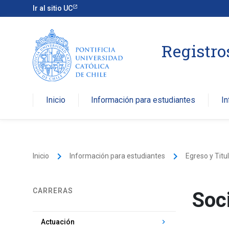
Ir al sitio UC
Registr
Inicio
Información para estudiantes
I
keyboard_arrow_right
keyboard_arrow_right
Inicio
Información para estudiantes
Egreso y Titu
CARRERAS
Soc
keyboard_arrow_right
Actuación