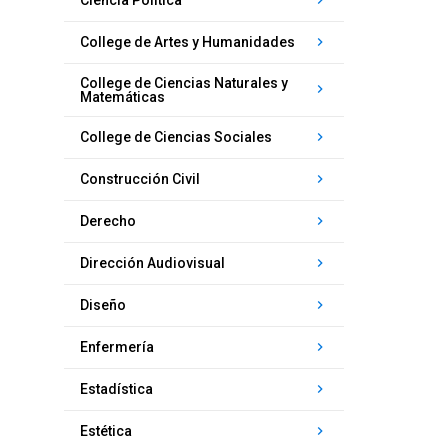
Ciencia Política
keyboard_arrow_right
College de Artes y Humanidades
P
College de Ciencias Naturales y
keyboard_arrow_right
Matemáticas
keyboard_arrow_right
College de Ciencias Sociales
keyboard_arrow_right
Construcción Civil
keyboard_arrow_right
Derecho
keyboard_arrow_right
Dirección Audiovisual
keyboard_arrow_right
Diseño
keyboard_arrow_right
Enfermería
keyboard_arrow_right
Estadística
keyboard_arrow_right
Estética