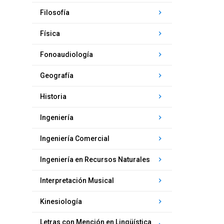
keyboard_arrow_right
Filosofía
keyboard_arrow_right
Física
keyboard_arrow_right
Fonoaudiología
keyboard_arrow_right
Geografía
keyboard_arrow_right
Historia
keyboard_arrow_right
Ingeniería
keyboard_arrow_right
Ingeniería Comercial
keyboard_arrow_right
Ingeniería en Recursos Naturales
keyboard_arrow_right
Interpretación Musical
keyboard_arrow_right
Kinesiología
Letras con Mención en Lingüística