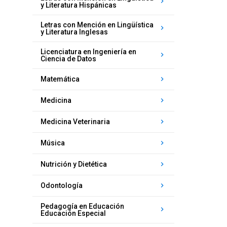
keyboard_arrow_right
y Literatura Hispánicas
Letras con Mención en Lingüística
keyboard_arrow_right
y Literatura Inglesas
Licenciatura en Ingeniería en
keyboard_arrow_right
Ciencia de Datos
keyboard_arrow_right
Matemática
keyboard_arrow_right
Medicina
keyboard_arrow_right
Medicina Veterinaria
keyboard_arrow_right
Música
keyboard_arrow_right
Nutrición y Dietética
keyboard_arrow_right
Odontología
Pedagogía en Educación
keyboard_arrow_right
Educación Especial