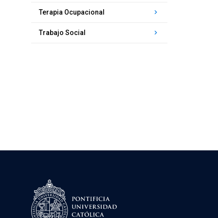
keyboard_arrow_right
Terapia Ocupacional
keyboard_arrow_right
Trabajo Social