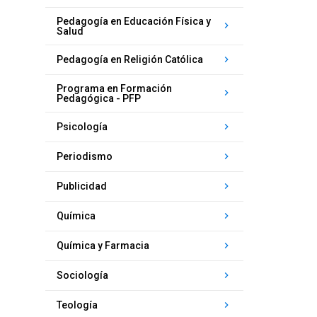
Pedagogía en Educación Física y
keyboard_arrow_right
Salud
keyboard_arrow_right
Pedagogía en Religión Católica
Programa en Formación
keyboard_arrow_right
Pedagógica - PFP
keyboard_arrow_right
Psicología
keyboard_arrow_right
Periodismo
keyboard_arrow_right
Publicidad
keyboard_arrow_right
Química
keyboard_arrow_right
Química y Farmacia
keyboard_arrow_right
Sociología
keyboard_arrow_right
Teología