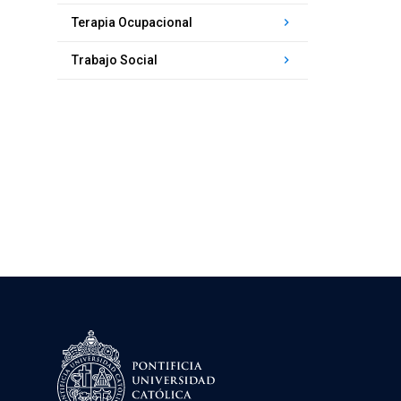
keyboard_arrow_right
Terapia Ocupacional
keyboard_arrow_right
Trabajo Social