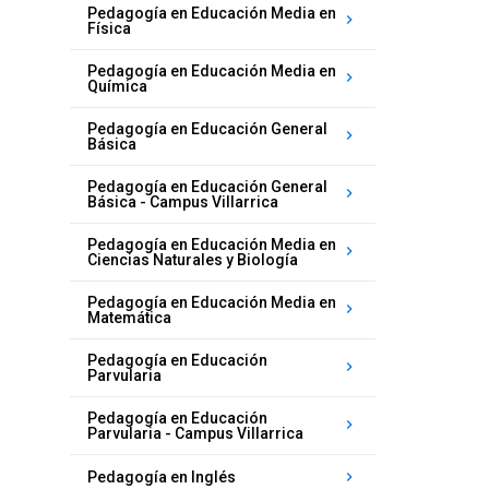
Pedagogía en Educación Media en
keyboard_arrow_right
Física
Pedagogía en Educación Media en
keyboard_arrow_right
Química
Pedagogía en Educación General
keyboard_arrow_right
Básica
Pedagogía en Educación General
keyboard_arrow_right
Básica - Campus Villarrica
Pedagogía en Educación Media en
keyboard_arrow_right
Ciencias Naturales y Biología
Pedagogía en Educación Media en
keyboard_arrow_right
Matemática
Pedagogía en Educación
keyboard_arrow_right
Parvularia
Pedagogía en Educación
keyboard_arrow_right
Parvularia - Campus Villarrica
keyboard_arrow_right
Pedagogía en Inglés