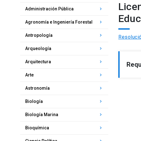
Lice
keyboard_arrow_right
Administración Pública
Educ
keyboard_arrow_right
Agronomía e Ingeniería Forestal
keyboard_arrow_right
Antropología
Resoluci
keyboard_arrow_right
Arqueología
keyboard_arrow_right
Arquitectura
Requ
keyboard_arrow_right
Arte
keyboard_arrow_right
Astronomía
keyboard_arrow_right
Biología
keyboard_arrow_right
Biología Marina
keyboard_arrow_right
Bioquímica
keyboard_arrow_right