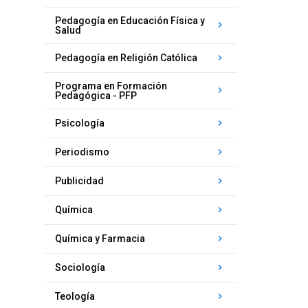
Pedagogía en Educación Física y
keyboard_arrow_right
Salud
keyboard_arrow_right
Pedagogía en Religión Católica
Programa en Formación
keyboard_arrow_right
Pedagógica - PFP
keyboard_arrow_right
Psicología
keyboard_arrow_right
Periodismo
keyboard_arrow_right
Publicidad
keyboard_arrow_right
Química
keyboard_arrow_right
Química y Farmacia
keyboard_arrow_right
Sociología
keyboard_arrow_right
Teología