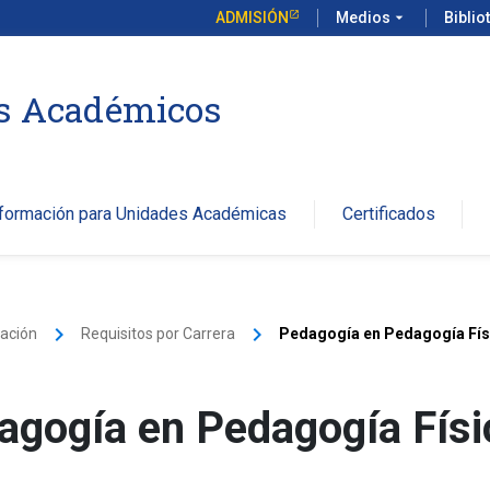
ADMISIÓN
Medios
arrow_drop_down
Biblio
os Académicos
nformación para Unidades Académicas
Certificados
keyboard_arrow_right
keyboard_arrow_right
lación
Requisitos por Carrera
Pedagogía en Pedagogía Físi
agogía en Pedagogía Físi