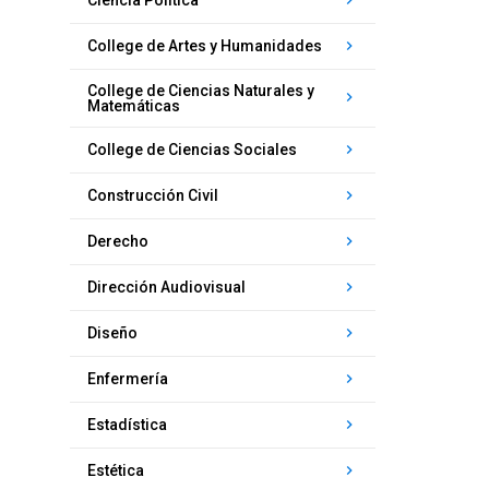
Ciencia Política
keyboard_arrow_right
College de Artes y Humanidades
l
College de Ciencias Naturales y
keyboard_arrow_right
Matemáticas
P
P
keyboard_arrow_right
College de Ciencias Sociales
c
keyboard_arrow_right
Construcción Civil
keyboard_arrow_right
Derecho
keyboard_arrow_right
Dirección Audiovisual
keyboard_arrow_right
Diseño
keyboard_arrow_right
Enfermería
keyboard_arrow_right
Estadística
keyboard_arrow_right
Estética