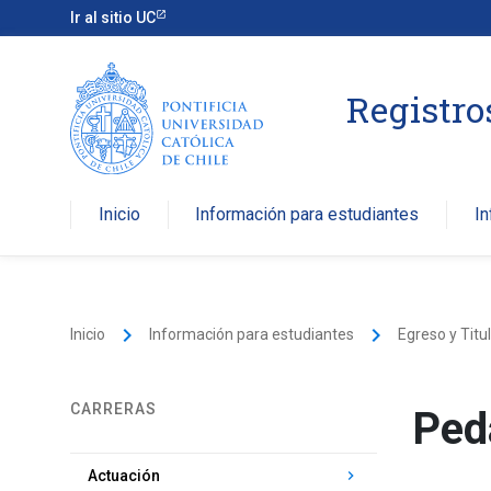
Ir al sitio UC
Registr
Inicio
Información para estudiantes
I
keyboard_arrow_right
keyboard_arrow_right
Inicio
Información para estudiantes
Egreso y Titu
CARRERAS
Ped
keyboard_arrow_right
Actuación