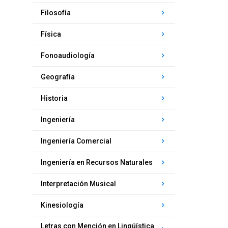
keyboard_arrow_right
Filosofía
keyboard_arrow_right
Física
keyboard_arrow_right
Fonoaudiología
keyboard_arrow_right
Geografía
keyboard_arrow_right
Historia
keyboard_arrow_right
Ingeniería
keyboard_arrow_right
Ingeniería Comercial
keyboard_arrow_right
Ingeniería en Recursos Naturales
keyboard_arrow_right
Interpretación Musical
keyboard_arrow_right
Kinesiología
Letras con Mención en Lingüística