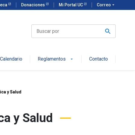
teca
Donaciones
Mi Portal UC
Correo
arrow_drop_down
Calendario
Reglamentos
Contacto
arrow_drop_down
ca y Salud
ca y Salud