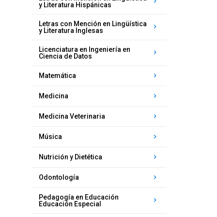
keyboard_arrow_right
y Literatura Hispánicas
Letras con Mención en Lingüística
keyboard_arrow_right
y Literatura Inglesas
Licenciatura en Ingeniería en
keyboard_arrow_right
Ciencia de Datos
keyboard_arrow_right
Matemática
keyboard_arrow_right
Medicina
keyboard_arrow_right
Medicina Veterinaria
keyboard_arrow_right
Música
keyboard_arrow_right
Nutrición y Dietética
keyboard_arrow_right
Odontología
Pedagogía en Educación
keyboard_arrow_right
Educación Especial