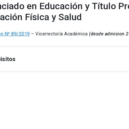
nciado en Educación y Título Pr
ación Física y Salud
ón Nº 89/2019
– Vicerrectoría Académica
(desde admision 2
isitos
Obtención del grado académico de Bachiller
Aprobar un total de 200 créditos incluyendo los cursos menciona
correspondiente.
Obtención del grado académico de Licenciado en Educación
Aprobar un total de 400 créditos, según se señala en el Anexo II
pedagógicos (Examen de licenciatura EDU660). Además, el estudi
en
español
(VRA100C) e
inglés
(VRA2000), de acuerdo a la normat