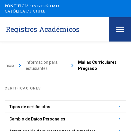
Registros Académicos
Información para
Mallas Curriculares
keyboard_arrow_right
keyboard_arrow_right
Inicio
estudiantes
Pregrado
CERTIFICACIONES
keyboard_arrow_right
Tipos de certificados
keyboard_arrow_right
Cambio de Datos Personales