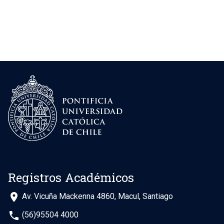
Trabajo Social
(admisión 2020)
Trabajo Social
(admisión 2007)
Trabajo Social
(admisión 2003)
Registros Académicos
place
Av. Vicuña Mackenna 4860, Macul, Santiago
phone
(56)95504 4000