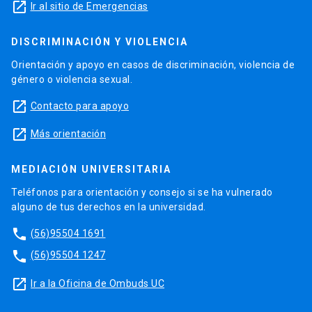
launch
Ir al sitio de Emergencias
DISCRIMINACIÓN Y VIOLENCIA
Orientación y apoyo en casos de discriminación, violencia de
género o violencia sexual.
launch
Contacto para apoyo
launch
Más orientación
MEDIACIÓN UNIVERSITARIA
Teléfonos para orientación y consejo si se ha vulnerado
alguno de tus derechos en la universidad.
phone
(56)95504 1691
phone
(56)95504 1247
launch
Ir a la Oficina de Ombuds UC