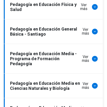
Pedagogía en Educación Especial
(admisión
Pedagogía en Educación Física y
Ver
keyboard_arrow_down
2025)
más
Salud
Pedagogía en Educación Especial
(admisión
2023)
Pedagogía en Educación Física y Salud
Pedagogía en Educación General
Ver
keyboard_arrow_down
(admisión 2025)
más
Básica - Santiago
Pedagogía en Educación Física y Salud
(admisión 2020)
Pedagogía en Educación General Básica
Pedagogía en Educación Media -
Ver
(admisión 2025)
Programa de Formación
keyboard_arrow_down
más
Pedagogía en Educación General Básica
Pedagogía
(admisión 2022)
Pedagogía en Educación General Básica
(admisión 2012)
Pedagogía en Educación Media
(admisión
Pedagogía en Educación Media en
Ver
keyboard_arrow_down
2026)
más
Ciencias Naturales y Biología
Pedagogía en Educación Media
(admisión
2010)
Pedagogía en Educación Media en Ciencias